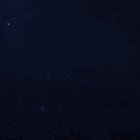
数据层安全
敏感数据进行加密处
理，并通过访问权限控
制强化隐私保护。
联系我们
快速导航
迁市宿城区幸福中路536号
App下载
关于我们
隐私政策
rt@moreinformationunderconstruction.com
用户协议
网站地图