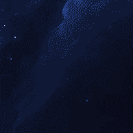
通过设备识别与行为监
控，有效防止账户异常
访问。
平台安全核心