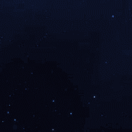
开云kaiyun官网
开云kaiyun官网官方网站【KY1.AC】
宿
官网认证:手机版、app下载、登录入
口、官方网站、网页版、平台、网
suppo
址、地址、注册、娱乐，开云kaiyun
官网(中国)官方网站欢迎大家选择真正
的官方通道，同时我们提供全天候
7x24小时在线服务，第一时间处理各
类问题，正规集团平台有保障，欢迎