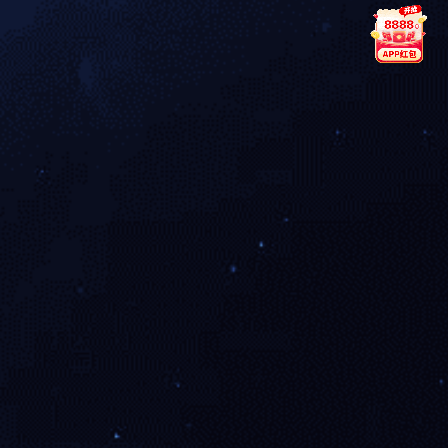
系统层安全
部署入侵检测、防火墙
策略与系统加固模块，
提升抗风险能力。