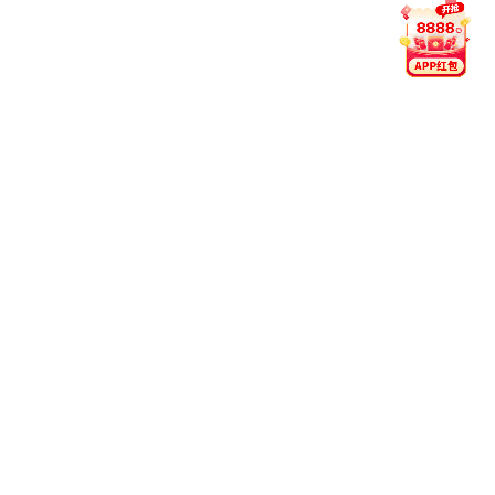
总结：
综上所述，科尔关于追梦因伤病管理缺席尼克斯比赛，同时
预计明天复出的言论，引发我们对运动员健康及其管理机制
更深入思考。从个体到团队，都要学会如何平衡竞技与健康
之间关系，实现长远发展目标。
希望未来能够看到一个更加健壮和充满活力的勇士队，而每
位成员都能充分发挥潜力，共同书写属于他们的新篇章。这
不仅是对自身成绩负责，也是对广大忠实粉丝的一份交代。
期待明天奇才之战，再见精彩！
分享到：