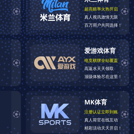
下半年启动