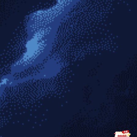
型设计，与周边环境融为一
这座体育建筑成为城市的新地
够高效疏散人群。此外，还会
同时，为了满足不同年龄段及需
置等环保措施，以降低运营成
环境友好，实现真正意义上的
段。他们希望通过这座现代化的
的激情与魅力。
收入渠道，实现多元化经营。