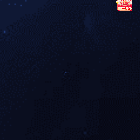
同创造更大的利润空间。
为未来五年的职业联赛铺平道
的重要项目，它不仅关乎两个
望，每一个环节都蕴含着深远
着无数人的梦想与希望，引领
新时代中继续蓬勃发展，让更