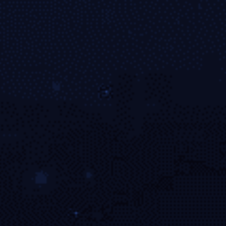
级球星，其表现备受瞩目。近期，他...
现
能成为状元，以及马刺队实现三年...
的
执教能力闻名，更因其父亲的深远...
联系我们
快速导航
迁市宿城区幸福中路536号
App下载