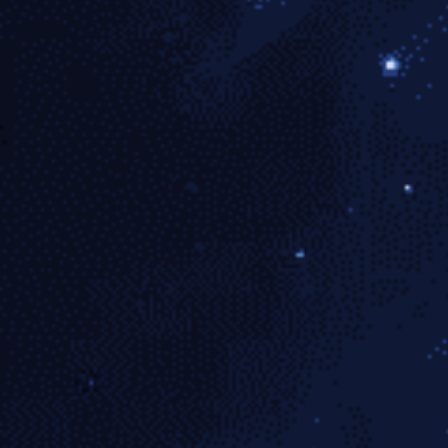
新球场设计理念强调现代化
体，同时体现出球队独特的
标。
其次，在功能布局上，新球
配备最新科技设备，如高清L
求的人群，座位区也将进行
最后，可持续发展也是设计
本，并努力争取绿色建筑认
可持续发展。
4、未来展望与
随着2027年下半年新球场
新体育馆，不仅提升球队战
此外，新球场还旨在成为各