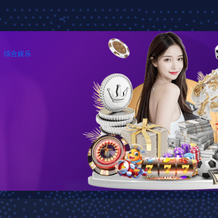
AIYUN官网
· 体育观
球迷专属的数字主场。
开云kaiyun官网网页版
提供多
比分与赛事推荐，让你随时随地畅享体育内容。
网页端入口
下载APP