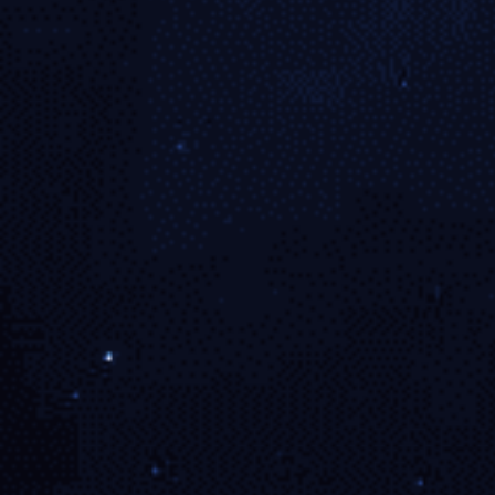
在当今足球界，姆巴佩作为新一代的超
2026-06-21
哈珀若参加选秀将成状元马刺实
本文将探讨如果哈珀参加选秀，将有可
2026-06-18
小安切洛蒂谈父亲影响与巴黎队
在足球界，小安切洛蒂不仅以其卓越的
2026-06-17
开云kaiyun官网
开云kaiyun官网官方网站【KY1.AC】
宿