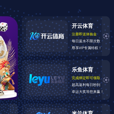
App
公司
体育
注册入口
简介
新闻
看更便捷
终端支持、高清视频、 实时