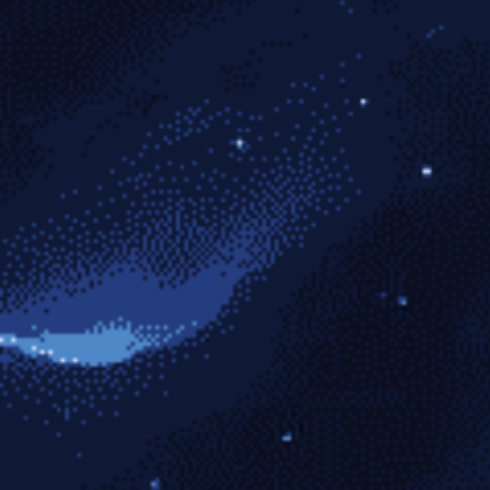
这种跨界合作，将大大增强
最后，我们相信，在全体支
路，让我们一起期待这座全
总结：
综上所述，“米兰与国米携手
足球俱乐部的发展，也直接
意义，相信这个全新的体育
随着这一计划逐步推进，我
意大利乃至全球足球运动迈
多的人分享这份激情所在。
分享到：