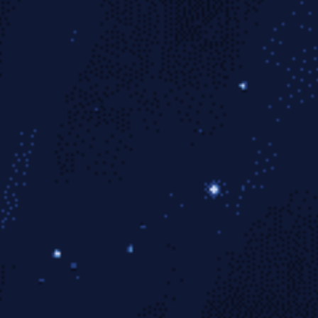
的大趋势下，新球场还需考虑绿色建筑材料及节能科技，以符合
划显得尤为重要，它不仅关乎两个俱乐部的发展，更是对整个城
影响
区经济产生深远影响。首先，预计将在建设过程中创造大量就业
对于当地居民来说，无疑是一项利好消息，有助于降低失业率，
多游客前来参观和观看比赛，这意味着餐饮、酒店及其他旅游相
万观众，为地方经济注入新的活力。同时，这也为米兰市政府提
步推动城市发展。
活动的重要中心，通过举办各类文化活动和赛事，不仅丰富了市
我们可以看到，一个成功的新体育项目不仅能促进经济增长，还
创新