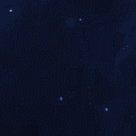
上一篇
科比怀特替补表现出色19分钟内
你可能感兴趣的内容
卢卡库本赛季为那不勒斯出场仅
本赛季，卢卡库加盟那不勒斯的引发了
2026-07-10
姆巴佩展现决定性表现助力球队