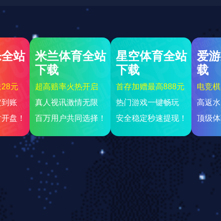
文
内的影响力不断扩大，而作为意大利足球的代表，米兰双雄——
下半年，两队计划携手共建一座新的球场，这将标志着两家俱乐部
新球场计划的重要性，包括项目背景、经济和社会影响、设计理
，也将为城市的发展带来新的活力，成为米兰的一大亮点。
起源
想并非一朝一夕，而是经历了长时间的筹备与讨论。自2019年
能借此提升自身品牌价值与市场吸引力。现有的圣西罗球场虽然
代足球比赛和观众体验的需求。
际米兰在商业模式上也逐渐意识到，仅靠传统收入来源已难以维
期通过现代化设施来增加收入来源，从而实现可持续发展。