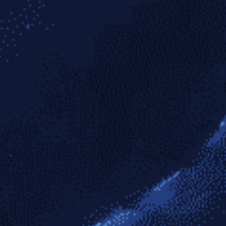
未来社会对环境保护的高要
市形象的一次升级。
机会，包括建筑工人、设计师
提高生活质量。
关行业都将受益匪浅。据估
供了一个优化公共交通及基础
民生活，也增强了社区凝聚
能改善人们的生活方式。